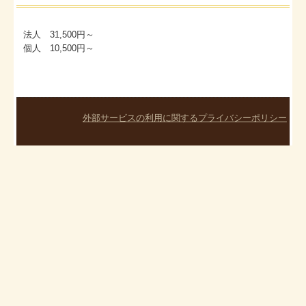
お問合せ
補助金・助成金・融資情報
法人 31,500円～
個人 10,500円～
関与先向け融資商品ご紹介
経営者お役立ち情報
外部サービスの利用に関するプライバシーポリシー
社長メニューASP版
TKCシステムQ&A
経営革新等支援機関とは