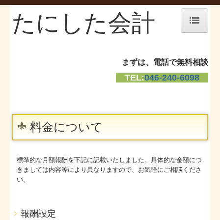
たにした会計
ホーム
まずは、電話で無料相談
お知らせ
TEL:
046-240-6098
事務所紹介
経営理念
料金について
求人情報
交通案内
標準的な月額報酬を下記に記載いたしました。具体的な金額につ
きましては内容等により異なりますので、お気軽にご相談くださ
料金について
い。
リンク集
報酬設定