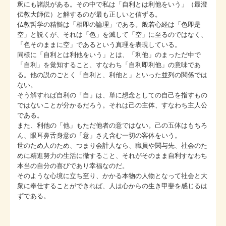
釈にも諸説がある。その中で私は「自利とは利他をいう」（最澄
伝教大師伝）と解するのが最も正しいと信ずる。
仏教哲学の精髄は「相即の論理」である。般若心経は「色即是
空」と説くが、それは「色」を滅して「空」に至るのではなく、
「色そのままに空」であるという真理を表現している。
同様に「自利とは利他をいう」とは、「利他」のまっただ中で
「自利」を覚知すること、すなわち「自利即利他」の意味であ
る。他の説のごとく「自利と、利他と」といった並列の関係では
ない。
そう解すれば自利の「自」は、単に想念としての自己を指すもの
ではないことが分かるだろう。それは己の主体、すなわち主人公
である。
また、利他の「他」もただ他者の意ではない。己の五体はもちろ
ん、眼耳鼻舌身意の「意」さえ含む一切の客体をいう。
世のため人のため、つまり会計人なら、職員や関与先、社会のた
めに精進努力の生活に徹すること、それがそのまま自利すなわち
本当の自分の喜びであり幸福なのだ。
そのような心境に立ち至り、かかる本物の人物となって社会と大
衆に奉仕することができれば、人は心からの生き甲斐を感じるは
ずである。