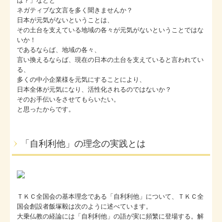
は？」などと
お問合せ
ネガティブな文言を多く聞きませんか？
日本が元気がないということは、
補助金・助成金・融資情報
その土台を支えている地域の各々が元気がないということではな
いか！
関与先向け融資商品ご紹介
であるならば、地域の各々、
言い換えるならば、現在の日本の土台を支えていると言われてい
経営者お役立ち情報
る、
多くの中小企業様を元気にすることにより、
日本全体が元気になり、活性化されるのではないか？
社長メニューASP版
そのお手伝いをさせてもらいたい。
と思ったからです。
TKCシステムQ&A
経営革新等支援機関とは
「自利利他」の理念の実践とは
ＴＫＣ全国会の基本理念である「自利利他」について、ＴＫＣ全
国会創設者飯塚毅は次のように述べています。
大乗仏教の経論には「自利利他」の語が実に頻繁に登場する。解