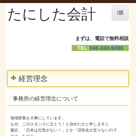
たにした会計
ホーム
まずは、電話で無料相談
お知らせ
TEL:
046-240-6098
事務所紹介
経営理念
経営理念
求人情報
交通案内
事務所の経営理念について
料金について
地域密着を大事にしています。
リンク集
なぜ、このスタンスに立とう！と決めたかと申しますと
最近、「日本は元気がない！」とか「活性化が足りないので