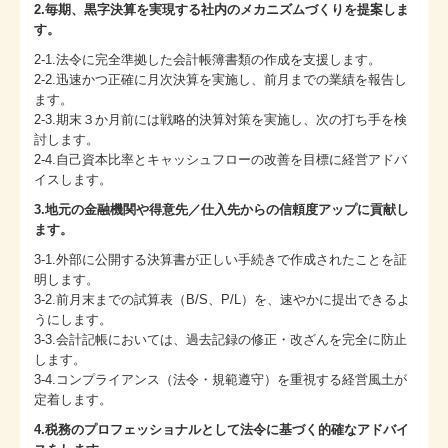
2.毎期、黒字決算を実現する社内のメカニズムづくりを提案しま
す。
2-1.法令に完全準拠した会計帳簿書類の作成を支援します。
2-2.迅速かつ正確に月次決算を実施し、前月までの業績を報告し
ます。
2-3.期末３か月前には戦略的決算対策を実施し、次の打ち手を検
討します。
2-4.自己資本比率とキャッシュフローの改善を目標に経営アドバ
イスします。
3.地元の金融機関や得意先／仕入先からの信頼度アップに貢献し
ます。
3-1.外部に公開する決算書が正しい手続きで作成されたことを証
明します。
3-2.前月末までの試算表（B/S、P/L）を、速やかに提出できるよ
うにします。
3-3.会計記帳においては、過去記録の修正・改ざんを完全に防止
します。
3-4.コンプライアンス（法令・規範遵守）を重視する経営風土が
定着します。
4.税務のプロフェッショナルとして法令に基づく的確なアドバイ