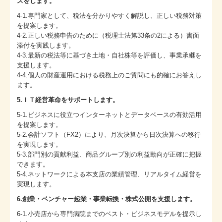
スをします。
4-1.専門家として、税法を分かりやすく解説し、正しい税務対策
を提案します。
4-2.正しい税務申告のために（税理士法第33条の2による）書面
添付を実践します。
4-3.最新の税法等に基づき土地・自社株等を評価し、事業承継を
支援します。
4-4.個人の財産運用における税務上のご質問にも的確にお答えし
ます。
5.ＩＴ経営革命をサポートします。
5-1.ビジネスに役立つインターネットとデータベースの有効活用
を提案します。
5-2.会計ソフト（FX2）により、月次決算から日次決算への移行
を実現します。
5-3.部門別の貢献利益、商品グループ別の利益動向が正確に把握
できます。
5-4.ネットワークによる本支店の業績管理、リアルタイム経営を
実現します。
6.創業・ベンチャー起業・事業転換・株式公開を支援します。
6-1.小売店から専門病院までのベスト・ビジネスモデルを提示し