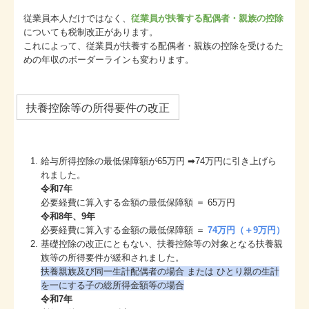
従業員本人だけではなく、
従業員が扶養する配偶者・親族の控除
についても税制改正があります。
これによって、従業員が扶養する配偶者・親族の控除を受けるた
めの年収のボーダーラインも変わります。
扶養控除等の所得要件の改正
給与所得控除の最低保障額が65万円 ➡74万円に引き上げら
れました。
令和7年
必要経費に算入する金額の最低保障額 ＝ 65万円
令和8年、9年
必要経費に算入する金額の最低保障額 ＝
74万円（＋9万円）
基礎控除の改正にともない、扶養控除等の対象となる扶養親
族等の所得要件が緩和されました。
扶養親族及び同⼀⽣計配偶者の場合 または ひとり親の⽣計
を⼀にする⼦の総所得⾦額等の場合
令和7年