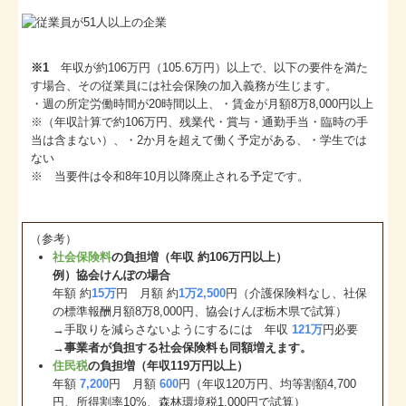
※1
年収が約106万円（105.6万円）以上で、以下の要件を満た
す場合、その従業員には社会保険の加入義務が生じます。
・週の所定労働時間が20時間以上、・賃金が月額8万8,000円以上
※（年収計算で約106万円、残業代・賞与・通勤手当・臨時の手
当は含まない）、・2か月を超えて働く予定がある、・学生では
ない
※ 当要件は令和8年10月以降廃止される予定です。
（参考）
社会保険料
の負担増（年収 約106万円以上）
例）協会けんぽの場合
年額 約
15万
円 月額 約
1万2,500
円（介護保険料なし、社保
の標準報酬月額8万8,000円、協会けんぽ栃木県で試算）
→手取りを減らさないようにするには 年収
121万
円必要
→
事業者が負担する社会保険料も同額増えます。
住民税
の負担増（年収119万円以上）
年額
7,200
円 月額
600
円（年収120万円、均等割額4,700
円、所得割率10%、森林環境税1,000円で試算）