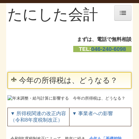
たにした会計
ホーム
まずは、電話で無料相談
お知らせ
TEL:
046-240-6098
事務所紹介
経営理念
今年の所得税は、どうなる？
求人情報
交通案内
料金について
▼
所得税関連の改正内容
▼
事業者への影響
（令和8年度税制改正）
リンク集
令和8年度税制改正によって、昨年に続き、
今年も「基礎控除