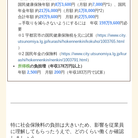
国民健康保険年額 約
8万3,600
円（月額 約
7,000
円*1）、国民
年金年額 約
21万6,000
円（月額 約
1万8,000
円*2）
合計年額 約
29万9,600
円 月額 約
2万5,000
円
→手取りを減らさないようにするには 年収
159万9,600
円必
要
※1 宇都宮市の国民健康保険税を元に試算（
https://www.city.
utsunomiya.lg.jp/kurashi/hokennenkin/kokuho/1003765.html
）
※2 国民年金の保険料（
https://www.city.utsunomiya.lg.jp/kur
ashi/hokennenkin/nenkin/1003791.html
）
所得税
の負担増（年収178万円以上）
年額
2,500
円 月額
200
円（年収183万円で試算）
特に社会保険料の負担は大きいため、影響を従業員
に理解してもらったうえで、どのくらい働くか確認
しましょう。