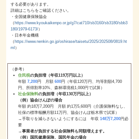
する必要があります。
詳細はこちらをご確認ください。
・全国健康保険協会
（
https://www.kyoukaikenpo.or.jp/g7/cat710/sb3160/sb3180/sbb3
180/1979-6173/
）
・日本年金機構
（
https://www.nenkin.go.jp/oshirase/taisetu/2025/202508/0819.ht
ml
）
（参考）
住民税
の負担増（年収119万円以上）
年額
7,200
円 月額
600
円（年収120万円、均等割額4,700
円、所得割率10%、森林環境税1,000円で試算）
社会保険料
の負担増（年収130万円以上）
（例）協会けんぽの場合
年額 約18万7,200円 月額 約1万5,600円（介護保険料なし、
社保の標準報酬月額11万円、協会けんぽ栃木県で試算）
→手取りを減らさないようにするには 年収
148万7,200
円必
要
→
事業者が負担する社会保険料も同額増えます。
（例）国民健康保険、国民年金の場合