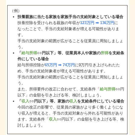
（例）
扶養親族に当たる家族を家族手当の支給対象としている場合
扶養控除を受けられる親族の年収が
123万円 ➡ 136万円
に
なったことで、手当の支給対象者が増える可能性がありま
す。
手当の支給対象の範囲が広がることを従業員に周知しましょ
う。
「
給与所得
○○円以下」等、従業員本人や家族の
所得
を支給条
件にしている場合
給与所得控除が
65万円 ➡ 74万円
に9万円引き上げられたた
め、手当の支給対象者が増える可能性があります。
手当の支給対象の範囲が広がることを従業員に周知しましょ
う。
また、所得要件の改正に合わせて、支給条件「
給与所得
○○円
以下」の金額を引き上げる等、検討しましょう。
「
収入
○○円以下」等、家族の
収入
を支給条件にしている場合
今回の改正の影響で、従業員の家族がより多く働くようにな
り収入が増えると、手当の支給対象から外れる可能性があり
ます。支給条件「
収入
○○円以下」の金額を引き上げる等、検
討しましょう。