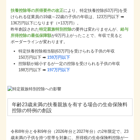
扶養控除等の所得要件の改正
により、特定扶養控除(63万円)を受
けられる従業員の19歳～22歳の子供の年収は、123万円以下 ➡
136万円以下になります（+13万円）。
昨年創設された
特定親族特別控除
の要件は変わりませんが、
給与
所得控除の最低保障額
が9万円上がったことで、年収で見ると
ボーダーラインが変わります。
特定扶養控除相当額(63万円)を受けられる子供の年収
150万円以下 ➡
159万円以下
控除額が縮小するが一定の控除を受けられる子供の年収
188万円以下 ➡
197万円以下
年齢23歳未満の扶養親族を有する場合の生命保険料
控除の特例の創設
令和8年分と令和9年分（2026年分と2027年分）の2年限定で、23
歳未満の子供を持つ世帯を対象に、所得税の生命保険料控除が一